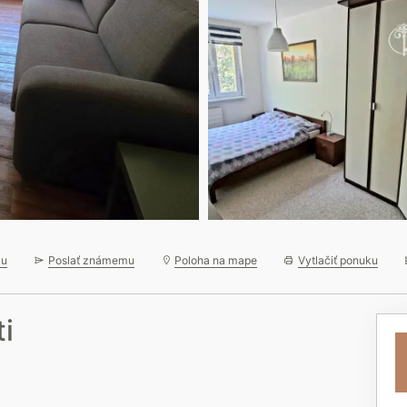
ku
Poslať známemu
Poloha na mape
Vytlačiť ponuku
i