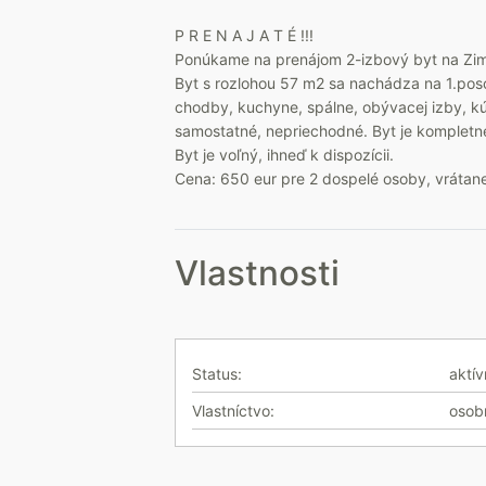
P R E N A J A T É !!!
Ponúkame na prenájom 2-izbový byt na Zimne
Byt s rozlohou 57 m2 sa nachádza na 1.po
chodby, kuchyne, spálne, obývacej izby, k
samostatné, nepriechodné. Byt je kompletne
Byt je voľný, ihneď k dispozícii.
Cena: 650 eur pre 2 dospelé osoby, vrátane 
Vlastnosti
Status:
aktí
Vlastníctvo:
osob