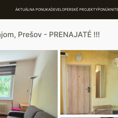
AKTUÁLNA PONUKA
DEVELOPERSKÉ PROJEKTY
PONÚKNIT
ájom, Prešov - PRENAJATÉ !!!