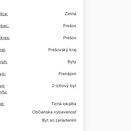
lica:
Zimná
bec:
Prešov
kres:
Prešov
raj:
Prešovský kraj
ruh:
Byty
yp:
Prenájom
yp
2-izbový byt
ytu:
né:
Tichá lokalita
Občianska vybavenosť
Byt so zariadením