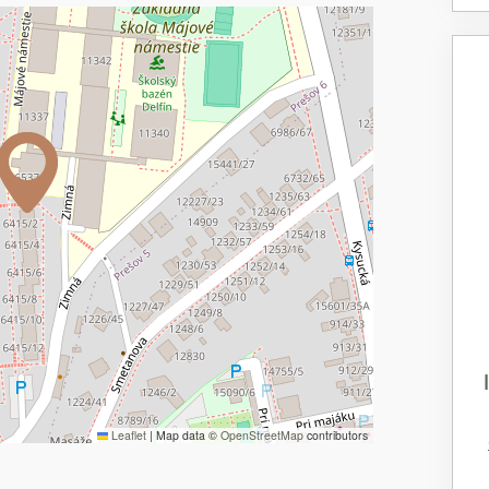
Leaflet
|
Map data ©
OpenStreetMap
contributors