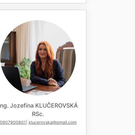
Ing. Jozefína KLUČEROVSKÁ
RSc.
0907900801
klucerovska@gmail.com