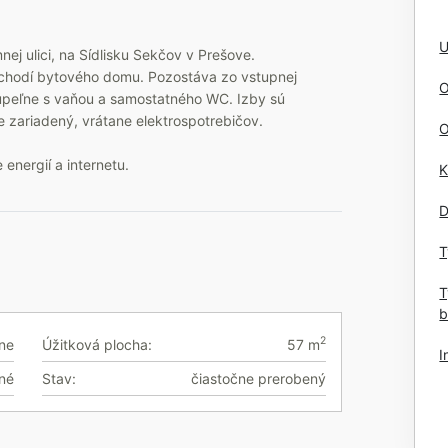
U
j ulici, na Sídlisku Sekčov v Prešove.
schodí bytového domu. Pozostáva zo vstupnej
O
úpeľne s vaňou a samostatného WC. Izby sú
 zariadený, vrátane elektrospotrebičov.
O
energií a internetu.
K
D
T
T
b
2
vne
Úžitková plocha:
57 m
I
né
Stav:
čiastočne prerobený